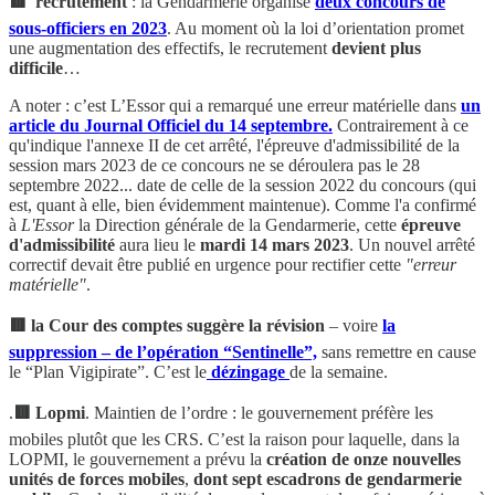
🟥 recrutement
: la Gendarmerie organise
deux concours de
sous-officiers en 2023
. Au moment où la loi d’orientation promet
une augmentation des effectifs, le recrutement
devient plus
difficile
…
A noter : c’est L’Essor qui a remarqué une erreur matérielle dans
un
article du Journal Officiel du 14 septembre.
Contrairement à ce
qu'indique l'annexe II de cet arrêté, l'épreuve d'admissibilité de la
session mars 2023 de ce concours ne se déroulera pas le 28
septembre 2022... date de celle de la session 2022 du concours (qui
est, quant à elle, bien évidemment maintenue). Comme l'a confirmé
à
L'Essor
la Direction générale de la Gendarmerie, cette
épreuve
d'admissibilité
aura lieu le
mardi 14 mars 2023
. Un nouvel arrêté
correctif devait être publié en urgence pour rectifier cette
"erreur
matérielle"
.
🟥 la Cour des comptes suggère la révision
– voire
la
suppression – de l’opération “Sentinelle”,
sans remettre en cause
le “Plan Vigipirate”. C’est le
dézingage
de la semaine.
.
🟥 Lopmi
. Maintien de l’ordre : le gouvernement préfère les
mobiles plutôt que les CRS. C’est la raison pour laquelle, dans la
LOPMI, le gouvernement a prévu la
création de onze nouvelles
unités de forces mobiles
,
dont sept escadrons de gendarmerie