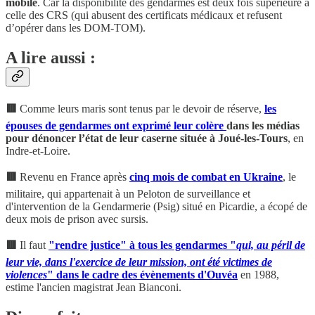
mobile
. Car la disponibilité des gendarmes est deux fois supérieure à
celle des CRS (qui abusent des certificats médicaux et refusent
d’opérer dans les DOM-TOM).
A lire aussi :
🟥
Comme leurs maris sont tenus par le devoir de réserve,
les
épouses de gendarmes ont exprimé leur colère
dans les médias
pour dénoncer l’état de leur caserne située à Joué-les-Tours
, en
Indre-et-Loire.
🟥
Revenu en France après
cinq mois de combat en Ukraine
, le
militaire, qui appartenait à un Peloton de surveillance et
d'intervention de la Gendarmerie (Psig) situé en Picardie, a écopé de
deux mois de prison avec sursis.
🟥
Il faut
"rendre justice" à tous les gendarmes "
qui, au péril de
leur vie, dans l'exercice de leur mission, ont été victimes de
violences
" dans le cadre des évènements d'Ouvéa
en 1988,
estime l'ancien magistrat Jean Bianconi.