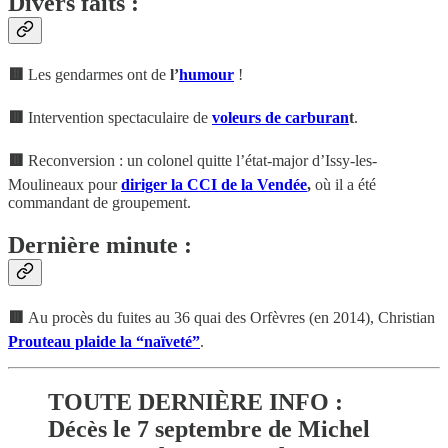
Divers faits :
🟥
Les gendarmes ont de
l’
humour
!
🟥
Intervention spectaculaire de
voleurs de carburan
t
.
🟥
Reconversion : un colonel quitte l’état-major d’Issy-les-
Moulineaux pour
diriger la CCI de la Vendée
,
où il a été
commandant de groupement.
Dernière minute :
🟥
Au procès du fuites au 36 quai des Orfèvres (en 2014), Christian
Prouteau plaide la “naïveté”
.
TOUTE DERNIÈRE INFO
:
Décès le 7 septembre de Michel