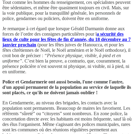
Tout comme les hommes du renseignement, ces spécialistes peuvent
être sédentaires, et même être quasiment toujours en civil. Mais, sur
la voie publique, pour la tranquillité générale, les personnels de
police, gendarmes ou policiers, doivent être en uniforme.
Je remarque à cet égard que lorsque Gérald Darmanin donne aux
forces de l’ordre des consignes particulières pour l
a sécurité des
lieux de culte pour les fêtes de fin d’année, du 18 décembre au 7
janvier prochain
(pour les fêtes juives de Hanoucca, et pour les
fêtes chrétiennes de Noël, le Noël arménien et le Noël orthodoxe), il
croit bon de préciser :
“Présence physique, visible, à pied et en
uniforme”
. C’est bien la preuve, a contrario, que, couramment, la
présence policière n’est souvent ni physique, ni visible, ni à pied, ni
en uniforme.
Police et Gendarmerie ont aussi besoin, l'une comme l'autre,
d'un appui permanent de la population au service de laquelle ils
sont placés, ce qu'ils ne doivent jamais oublier !
En Gendarmerie, au niveau des brigades, les contacts avec la
population sont permanents. Beaucoup de maires les favorisent. Les
référents “sûreté” ou “citoyens” sont nombreux. En zone police, la
concertation directe avec les habitants est moins fréquente, sauf là où
des élus l'organisent. Même s'agissant des polices municipales, rares
sont les communes où des réunions régulières permettent aux