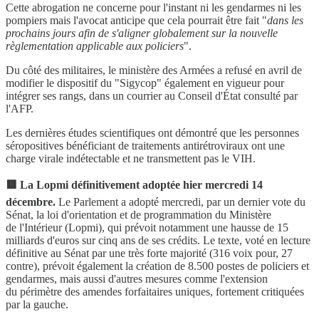
Cette abrogation ne concerne pour l'instant ni les gendarmes ni les
pompiers mais l'avocat anticipe que cela pourrait être fait "
dans les
prochains jours afin de s'aligner globalement sur la nouvelle
règlementation applicable aux policiers
".
Du côté des militaires, le ministère des Armées a refusé en avril de
modifier le dispositif du "Sigycop" également en vigueur pour
intégrer ses rangs, dans un courrier au Conseil d'État consulté par
l'AFP.
Les dernières études scientifiques ont démontré que les personnes
séropositives bénéficiant de traitements antirétroviraux ont une
charge virale indétectable et ne transmettent pas le VIH.
🟥 La Lopmi définitivement adoptée hier mercredi 14
décembre.
Le Parlement a adopté mercredi, par un dernier vote du
Sénat, la loi d'orientation et de programmation du Ministère
de l'Intérieur (Lopmi), qui prévoit notamment une hausse de 15
milliards d'euros sur cinq ans de ses crédits. Le texte, voté en lecture
définitive au Sénat par une très forte majorité (316 voix pour, 27
contre), prévoit également la création de 8.500 postes de policiers et
gendarmes, mais aussi d'autres mesures comme l'extension
du périmètre des amendes forfaitaires uniques, fortement critiquées
par la gauche.