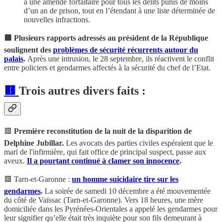
à une amende forfaitaire pour tous les délits punis de moins
d’un an de prison, tout en l’étendant à une liste déterminée de
nouvelles infractions.
🟥 Plusieurs rapports adressés au président de la République
soulignent des
problèmes de sécurité récurrents autour du
palais
.
Après une intrusion, le 28 septembre, ils réactivent le conflit
entre policiers et gendarmes affectés à la sécurité du chef de l’Etat.
🟥
Trois autres divers faits
:
🟥
Première reconstitution de la nuit de la disparition de
Delphine Jubillar.
Les avocats des parties civiles espéraient que le
mari de l'infirmière, qui fait office de principal suspect, passe aux
aveux.
Il a pourtant continué à clamer son innocence
.
🟥 Tarn-et-Garonne :
un homme suicidaire tire sur les
gendarmes
.
La soirée de samedi 10 décembre a été mouvementée
du côté de Vaïssac (Tarn-et-Garonne). Vers 18 heures, une mère
domiciliée dans les Pyrénées-Orientales a appelé les gendarmes pour
leur signifier qu’elle était très inquiète pour son fils demeurant à