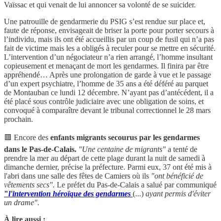
Vaïssac et qui venait de lui annoncer sa volonté de se suicider.
Une patrouille de gendarmerie du PSIG s’est rendue sur place et,
faute de réponse, envisageait de briser la porte pour porter secours à
l’individu, mais ils ont été accueillis par un coup de fusil qui n’a pas
fait de victime mais les a obligés à reculer pour se mettre en sécurité.
L’intervention d’un négociateur n’a rien arrangé, l’homme insultant
copieusement et menaçant de mort les gendarmes. Il finira par être
appréhendé… Après une prolongation de garde à vue et le passage
d’un expert psychiatre, l’homme de 35 ans a été déféré au parquet
de Montauban ce lundi 12 décembre. N’ayant pas d’antécédent, il a
été placé sous contrôle judiciaire avec une obligation de soins, et
convoqué à comparaître devant le tribunal correctionnel le 28 mars
prochain.
🟥 Encore des
enfants migrants secourus par les gendarmes
dans le Pas-de-Calais.
"Une centaine de migrants"
a tenté de
prendre la mer au départ de cette plage durant la nuit de samedi à
dimanche dernier, précise la préfecture. Parmi eux, 37 ont été mis à
l'abri dans une salle des fêtes de Camiers où ils
"ont bénéficié de
vêtements secs".
Le préfet du Pas-de-Calais a salué par communiqué
"
l'intervention héroïque des gendarmes
(...)
ayant permis d'éviter
un drame".
À lire aussi :