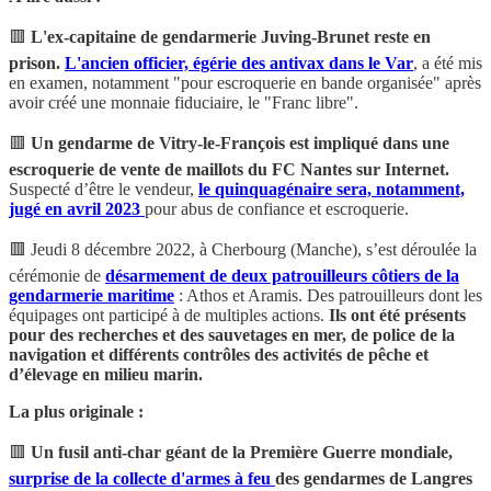
🟥
L'ex-capitaine de gendarmerie Juving-Brunet reste en
prison.
L'ancien officier, égérie des antivax dans le Var
, a été mis
en examen, notamment "pour escroquerie en bande organisée" après
avoir créé une monnaie fiduciaire, le "Franc libre".
🟥
Un gendarme de Vitry-le-François est impliqué dans une
escroquerie de vente de maillots du FC Nantes sur Internet.
Suspecté d’être le vendeur,
le quinquagénaire sera, notamment,
jugé en avril 2023
pour abus de confiance et escroquerie.
🟥 Jeudi 8 décembre 2022, à Cherbourg (Manche), s’est déroulée la
cérémonie de
désarmement de deux patrouilleurs côtiers de la
gendarmerie maritime
: Athos et Aramis. Des patrouilleurs dont les
équipages ont participé à de multiples actions.
Ils ont été présents
pour des recherches et des sauvetages en mer, de police de la
navigation et différents contrôles des activités de pêche et
d’élevage en milieu marin.
La plus originale :
🟥
Un fusil anti-char géant de la Première Guerre mondiale,
surprise de la collecte d'armes à feu
des gendarmes de Langres