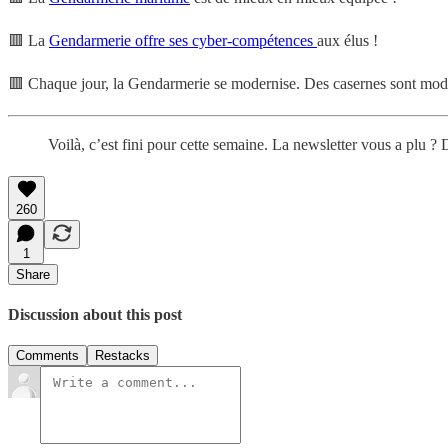
🟥 La
Gendarmerie offre ses cyber-compétences
aux élus !
🟥 Chaque jour, la Gendarmerie se modernise. Des casernes sont m
Voilà, c’est fini pour cette semaine. La newsletter vous a plu ?
260
1
Share
Discussion about this post
Comments
Restacks