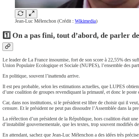
Jean-Luc Mélenchon (Crédit :
Wikimedia
)
1️⃣ On a pas fini, tout d’abord, de parler
Le leader de La France insoumise, fort de son score à 22,55% des suffr
Union Populaire Ecologique et Sociale (NUPES), l’ensemble des part
En politique, souvent l’inattendu arrive.
Il est peu probable, selon les estimations actuelles, que LUPES obtienne 
d’une coalition de groupes revendiquant la primauté, et donc le poste 
Car, dans nos institutions, si le président est libre de choisir qui il v
censure. Et le président ne peut pas dissoudre l’Assemblée dans la pr
La réélection d’un président de la République, hors coalition était un
d’instabilité gouvernementale, que les textes, trop souvent modifié
En attendant, sachez que Jean-Luc Mélenchon a des idées très précise