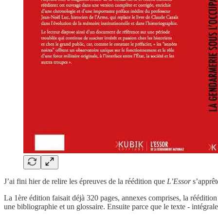
J’ai fini hier de relire les épreuves de la réédition que
L’Essor
s’apprêt
La 1ère édition faisait déjà 320 pages, annexes comprises, la rééditi
une bibliographie et un glossaire. Ensuite parce que le texte - intégral