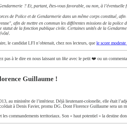
 Gendarmerie ? Et, partant, êtes-vous favorable, ou non, à l’éventuelle 
forces de Police et de Gendarmerie dans un même corps constitué, afin d
yenne
", afin de mettre en commun les différentes missions de la police 
 statut de la fonction publique civile. Certaines unités de la Gendarmer
révôté
.
ire, le candidat LFI n’obtenait, chez nos lecteurs, que
le score modeste 
z pas à le dire en nous laissant un
like
avec le petit ❤️ ou un commentai
 Florence Guillaume !
13, au ministère de l’intérieur. Déjà lieutenant-colonelle, elle était l’
, succédait à Denis Favier, promu DG. Dont Florence Guillaume sera un 
 et les commandements territoriaux. Son « haut potentiel » la destine do