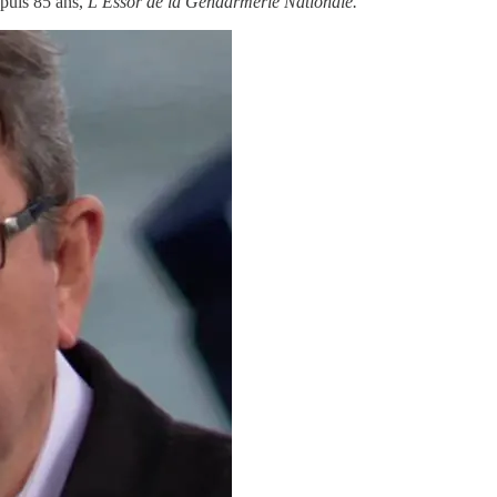
epuis 85 ans,
L’Essor de la Gendarmerie Nationale.