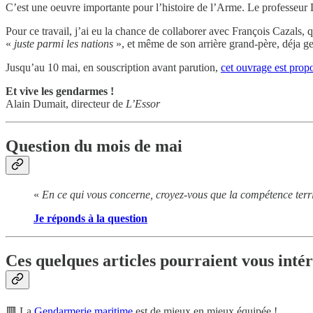
C’est une oeuvre importante pour l’histoire de l’Arme. Le professeur Lu
Pour ce travail, j’ai eu la chance de collaborer avec François Cazals, q
«
juste parmi les nations
», et même de son arrière grand-père, déja g
Jusqu’au 10 mai, en souscription avant parution,
cet ouvrage est prop
Et vive les gendarmes !
Alain Dumait, directeur de
L’Essor
Question du mois de mai
«
En ce qui vous concerne, croyez-vous que la compétence terr
Je réponds à la question
Ces quelques articles pourraient vous intér
🟥 La
Gendarmerie maritime
est de mieux en mieux équipée !