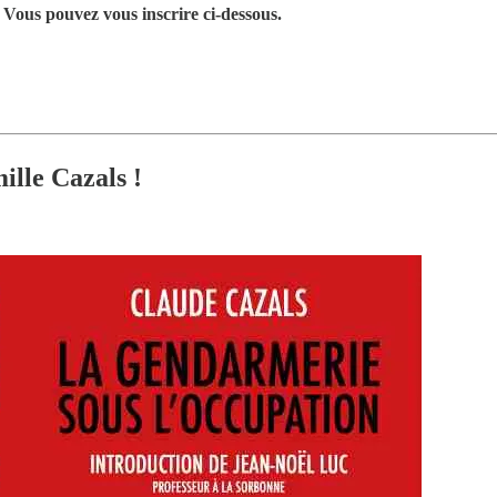
?
Vous pouvez vous inscrire ci-dessous.
mille Cazals !