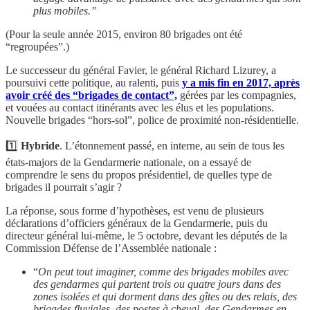
plus mobiles.”
(Pour la seule année 2015, environ 80 brigades ont été
“regroupées”.)
Le successeur du général Favier, le général Richard Lizurey, a
poursuivi cette politique, au ralenti, puis
y a mis fin en 2017, après
avoir créé des “brigades de contact”,
gérées par les compagnies,
et vouées au contact itinérants avec les élus et les populations.
Nouvelle brigades “hors-sol”, police de proximité non-résidentielle.
1️⃣
Hybride
. L’étonnement passé, en interne, au sein de tous les
états-majors de la Gendarmerie nationale, on a essayé de
comprendre le sens du propos présidentiel, de quelles type de
brigades il pourrait s’agir ?
La réponse, sous forme d’hypothèses, est venu de plusieurs
déclarations d’officiers généraux de la Gendarmerie, puis du
directeur général lui-même, le 5 octobre, devant les députés de la
Commission Défense de l’Assemblée nationale :
“
On peut tout imaginer, comme des brigades mobiles avec
des gendarmes qui partent trois ou quatre jours dans des
zones isolées et qui dorment dans des gîtes ou des relais, des
brigades fluviales, des postes à cheval, des Gendarmes en