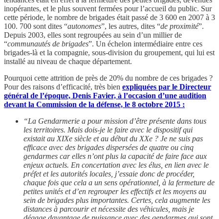
inopérantes, et le plus souvent fermées pour l’accueil du public. Sur
cette période, le nombre de brigades était passé de 3 600 en 2007 à 3
100. 700 sont dites “
autonomes
”, les autres, dites “
de proximité
”.
Depuis 2003, elles sont regroupées au sein d’un millier de
“
communautés de brigades
”. Un échelon intermédiaire entre ces
brigades-là et la compagnie, sous-division du groupement, qui lui est
installé au niveau de chaque département.
Pourquoi cette attrition de près de 20% du nombre de ces brigades ?
Pour des raisons d’efficacité, très bien
expliquées par le Directeur
général de l’époque, Denis Favier, à l’occasion d’une audition
devant la Commission de la défense, le 8 octobre 2015 :
“La Gendarmerie a pour mission d’être présente dans tous
les territoires. Mais dois-je le faire avec le dispositif qui
existait au XIXe siècle et au début du XXe ? Je ne suis pas
efficace avec des brigades dispersées de quatre ou cinq
gendarmes car elles n’ont plus la capacité de faire face aux
enjeux actuels. En concertation avec les élus, en lien avec le
préfet et les autorités locales, j’essaie donc de procéder,
chaque fois que cela a un sens opérationnel, à la fermeture de
petites unités et d’en regrouper les effectifs et les moyens au
sein de brigades plus importantes. Certes, cela augmente les
distances à parcourir et nécessite des véhicules, mais je
dégage davantage de puissance avec des gendarmes qui sont