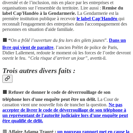
diversité et de l’inclusion, mis en place par les entreprises et
organisations sur l’ensemble du territoire. Lire aussi :
Remise du
label Cap'Handéo à la Gendarmerie.
La Gendarmerie est la
première institution publique à recevoir
le label Cap'Handéo
qui
reconnaît l'engagement des entreprises dans l'accompagnement des
personnes en situation d'aide familiale.
🟥 “
On a frôlé l’ouverture du feu lors des gilets jaunes
”.
Dans un
livre qui vient de paraitre
, l’ancien Préfet de police de Paris,
Didier Lallement, redoute le moment où les forces de l’ordre devront
ouvrir le feu.
“Cela risque d’arriver un jour”
, avertit-il.
Trois autres divers faits :
🟥 Refuser de donner le code de déverrouillage de son
téléphone lors d'une enquête peut être un délit.
La Cour de
cassation vient une nouvelle fois de trancher la question.
Ne pas
accepter de livrer le code de déverrouillage de son téléphone à
un représentant de l'autorité judiciaire lors d'une enquête peut
être qualifié de délit.
🟥
Affaire Adama Traoré :
un nouveau rapport met en cause la