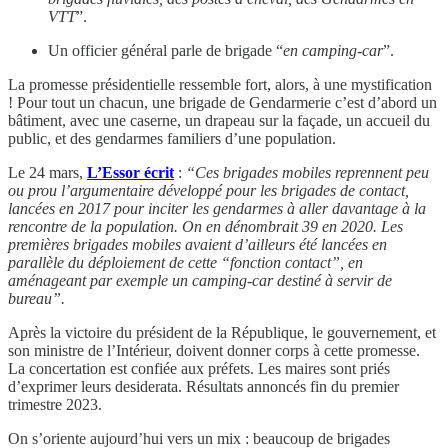
VTT
”.
Un officier général parle de brigade “
en camping-car
”.
La promesse présidentielle ressemble fort, alors, à une mystification
! Pour tout un chacun, une brigade de Gendarmerie c’est d’abord un
bâtiment, avec une caserne, un drapeau sur la façade, un accueil du
public, et des gendarmes familiers d’une population.
Le 24 mars,
L’Essor écrit
:
“Ces brigades mobiles reprennent peu
ou prou l’argumentaire développé pour les brigades de contact,
lancées en 2017 pour inciter les gendarmes à aller davantage à la
rencontre de la population. On en dénombrait 39 en 2020. Les
premières brigades mobiles avaient d’ailleurs été lancées en
parallèle du déploiement de cette “fonction contact”, en
aménageant par exemple un camping-car destiné à servir de
bureau”.
Après la victoire du président de la République, le gouvernement, et
son ministre de l’Intérieur, doivent donner corps à cette promesse.
La concertation est confiée aux préfets. Les maires sont priés
d’exprimer leurs desiderata. Résultats annoncés fin du premier
trimestre 2023.
On s’oriente aujourd’hui vers un mix : beaucoup de brigades