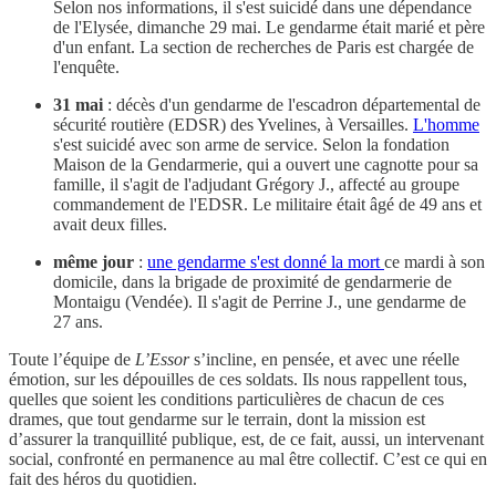
Selon nos informations, il s'est suicidé dans une dépendance
de l'Elysée, dimanche 29 mai. Le gendarme était marié et père
d'un enfant. La section de recherches de Paris est chargée de
l'enquête.
31 mai
: décès d'un gendarme de l'escadron départemental de
sécurité routière (EDSR) des Yvelines, à Versailles.
L'homme
s'est suicidé avec son arme de service. Selon la fondation
Maison de la Gendarmerie, qui a ouvert une cagnotte pour sa
famille, il s'agit de l'adjudant Grégory J., affecté au groupe
commandement de l'EDSR. Le militaire était âgé de 49 ans et
avait deux filles.
même jour
:
une gendarme s'est donné la mort
ce mardi à son
domicile, dans la brigade de proximité de gendarmerie de
Montaigu (Vendée). Il s'agit de Perrine J., une gendarme de
27 ans.
Toute l’équipe de
L’Essor
s’incline, en pensée, et avec une réelle
émotion, sur les dépouilles de ces soldats. Ils nous rappellent tous,
quelles que soient les conditions particulières de chacun de ces
drames, que tout gendarme sur le terrain, dont la mission est
d’assurer la tranquillité publique, est, de ce fait, aussi, un intervenant
social, confronté en permanence au mal être collectif. C’est ce qui en
fait des héros du quotidien.