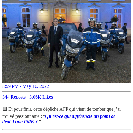
8:59 PM · May 16, 2022
344 Reposts
·
3.06K Likes
🟥 Et pour finir, cette dépêche AFP qui vient de tomber que j’ai
trouvé passionnante : “
Qu'est-ce qui différencie un point de
deal d'une PME ?
”