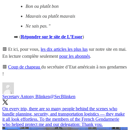
Bon ou plutôt bon
Mauvais ou plutôt mauvais
Ne sais pas.
"
➡️ (
Répondre sur le site de L’Essor
)
🟥 Et ici, pour vous,
les dix articles les plus lus
sur notre site en mai.
En lecture complète seulement
pour les abonnés
.
🟥
Coup de chapeau
du secrétaire d’Etat américain à nos gendarmes
!
Secretary Antony Blinken
@SecBlinken
On every trip, there are so many people behind the scenes who
handle planning, security, and transportation logistics — they make
it all look effortless. To the members of the French Gendarmerie
who helped protect me and our delegation: Thank you.