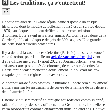
3️⃣ Les traditions, ça s’entretient!
Chaque cavalier de la Garde républicaine dispose d'un casque
historique, dont le modèle actuellement utilisé est en service depuis
1876, sans lequel il ne peut défiler ou assurer ses missions
d'honneur. Et le travail ne s'arrête jamais. Au total, la cavalerie de la
Garde républicaine dispose de près de 800 casques. Une grande
majorité sont d'ailleurs centenaires.
Il y a donc, à la caserne des Célestins (Paris-4e), un service voué à
cette fonction, pour laquelle un
avis de vacance d'emploi
vient
d'être diffusé mercredi 17 août 2022 au Journal officiel : avis aux
artisans et aux passionnés de chromes, de cuivres et de crins, la
Garde républicaine recherche actuellement un nouveau maître-
casquier pour son régiment de cavalerie…
A noter qu'au-delà des casques, le titulaire du poste sera aussi amené
à intervenir sur les instruments de cuivre de la fanfare de cavalerie et
de la batterie fanfare.
L'heureux élu sera recruté en tant que sous-officier commissionné,
rattaché au corps des sous-officiers de la Gendarmerie. Il ou elle se
verra proposer un contrat d'engagement initial de cinq ans. Celui-ci