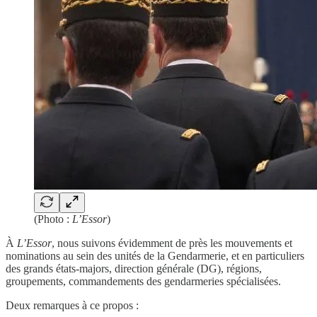
(Photo :
L’Essor
)
À
L’Essor
, nous suivons évidemment de près les mouvements et
nominations au sein des unités de la Gendarmerie, et en particuliers
des grands états-majors, direction générale (DG), régions,
groupements, commandements des gendarmeries spécialisées.
Deux remarques à ce propos :