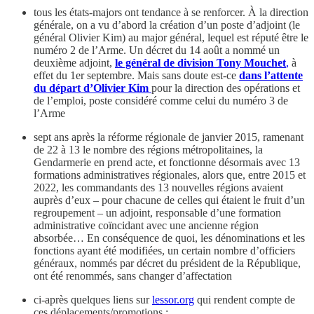
tous les états-majors ont tendance à se renforcer. À la direction
générale, on a vu d’abord la création d’un poste d’adjoint (le
général Olivier Kim) au major général, lequel est réputé être le
numéro 2 de l’Arme. Un décret du 14 août a nommé un
deuxième adjoint,
le général de division Tony Mouchet
,
à
effet du 1er septembre. Mais sans doute est-ce
dans l’attente
du départ d’Olivier Kim
pour la direction des opérations et
de l’emploi, poste considéré comme celui du numéro 3 de
l’Arme
sept ans après la réforme régionale de janvier 2015, ramenant
de 22 à 13 le nombre des régions métropolitaines, la
Gendarmerie en prend acte, et fonctionne désormais avec 13
formations administratives régionales, alors que, entre 2015 et
2022, les commandants des 13 nouvelles régions avaient
auprès d’eux – pour chacune de celles qui étaient le fruit d’un
regroupement – un adjoint, responsable d’une formation
administrative coïncidant avec une ancienne région
absorbée… En conséquence de quoi, les dénominations et les
fonctions ayant été modifiées, un certain nombre d’officiers
généraux, nommés par décret du président de la République,
ont été renommés, sans changer d’affectation
ci-après quelques liens sur
lessor.org
qui rendent compte de
ces déplacements/promotions :