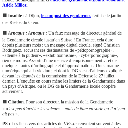
Adèle Milloz
.
🟥 Insolite
: à Dijon,
le compost des gendarmes
fertilise le jardin
des Restos du Cœur.
🟥
Arnaque : Arnaque
:
Un faux message du directeur général de
la Gendarmerie circule jusqu’en Suisse ! En France, cela dure
depuis plusieurs mois : un message digital circule, signé Christian
Rodriguez, accusant ses destinataires de «pédopornographie»,
«atteinte à la pudeur», «exhibitionnisme», «cyberpornographie»,
rien de moins. Assorti d’une menace d’emprisonnement… et de
quelques fautes d’orthographe et d’approximations. Une arnaque
numérique qui a la vie dure, et dont le DG s’est d’ailleurs expliqué
devant les députés de la commission de la Défense le 27 juillet
dernier. L’enquête en cours mène les limiers de la Gendarmerie dans
un pays d’Afrique, ou le DG de la Gendarmerie locale coopère
activement.
🟥 Citation
. Pour son directeur, la mission de la Gendarmerie
« n
’est pas d’arrêter les voleurs… mais de faire en sorte qu’il n’y en
ait pas
».
PS :
Les liens vers des articles de
L'Essor
renvoient souvent à des