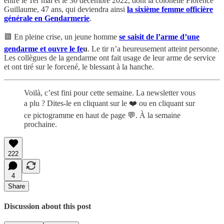
entre le 1er mai et le 30 décembre 2022, dont la colonelle Florence
Guillaume, 47 ans, qui deviendra ainsi
la sixième femme officière
générale en Gendarmerie
.
🟥 En pleine crise, un jeune homme
se saisit de l’arme d’une
gendarme et ouvre le fe
u
. Le tir n’a heureusement atteint personne.
Les collègues de la gendarme ont fait usage de leur arme de service
et ont tiré sur le forcené, le blessant à la hanche.
Voilà, c’est fini pour cette semaine. La newsletter vous
a plu ? Dites-le en cliquant sur le ❤️ ou en cliquant sur
ce pictogramme en haut de page 💬. À la semaine
prochaine.
222
4
Share
Discussion about this post