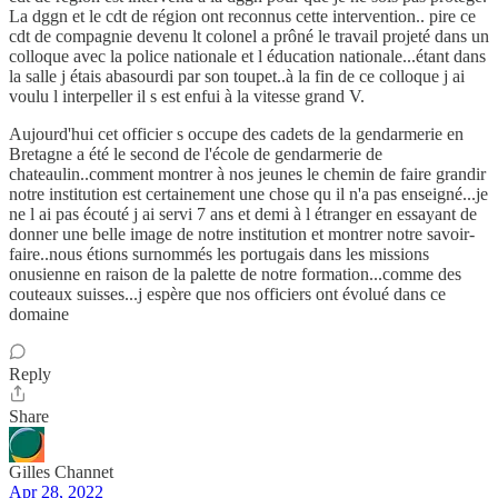
La dggn et le cdt de région ont reconnus cette intervention.. pire ce
cdt de compagnie devenu lt colonel a prôné le travail projeté dans un
colloque avec la police nationale et l éducation nationale...étant dans
la salle j étais abasourdi par son toupet..à la fin de ce colloque j ai
voulu l interpeller il s est enfui à la vitesse grand V.
Aujourd'hui cet officier s occupe des cadets de la gendarmerie en
Bretagne a été le second de l'école de gendarmerie de
chateaulin..comment montrer à nos jeunes le chemin de faire grandir
notre institution est certainement une chose qu il n'a pas enseigné...je
ne l ai pas écouté j ai servi 7 ans et demi à l étranger en essayant de
donner une belle image de notre institution et montrer notre savoir-
faire..nous étions surnommés les portugais dans les missions
onusienne en raison de la palette de notre formation...comme des
couteaux suisses...j espère que nos officiers ont évolué dans ce
domaine
Reply
Share
Gilles Channet
Apr 28, 2022