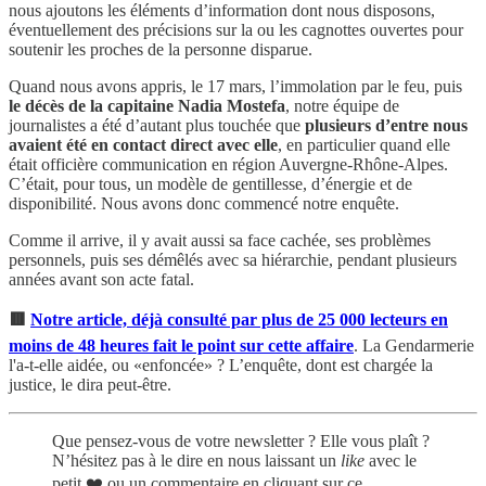
nous ajoutons les éléments d’information dont nous disposons,
éventuellement des précisions sur la ou les cagnottes ouvertes pour
soutenir les proches de la personne disparue.
Quand nous avons appris, le 17 mars, l’immolation par le feu, puis
le décès de la capitaine Nadia Mostefa
, notre équipe de
journalistes a été d’autant plus touchée que
plusieurs d’entre nous
avaient été en contact direct avec elle
, en particulier quand elle
était officière communication en région Auvergne-Rhône-Alpes.
C’était, pour tous, un modèle de gentillesse, d’énergie et de
disponibilité. Nous avons donc commencé notre enquête.
Comme il arrive, il y avait aussi sa face cachée, ses problèmes
personnels, puis ses démêlés avec sa hiérarchie, pendant plusieurs
années avant son acte fatal.
🟥
Notre article, déjà consulté par plus de 25 000 lecteurs en
moins de 48 heures fait le point sur cette affaire
. La Gendarmerie
l'a-t-elle aidée, ou «enfoncée» ? L’enquête, dont est chargée la
justice, le dira peut-être.
Que pensez-vous de votre newsletter ? Elle vous plaît ?
N’hésitez pas à le dire en nous laissant un
like
avec le
petit ❤️ ou un commentaire en cliquant sur ce