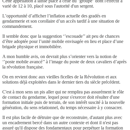
Cette appellation a laissé place à celle du ''groupe'' dont l'effectif a
varié de 12 à 10, placé sous l'autorité d'un sergent.
L’opportunité d’afficher l’inflation actuelle des gradés en
gendarmerie et son corollaire d’un accès tardif à une situation de
commandement.
Il semble donc que la suggestion ‘’escouade’’ ait peu de chances
d’être adoptée pour l’unité mobile envisagée en lieu et place d’une
brigade physique et immobilière.
A mon humble avis, on devrait plus s’orienter vers la notion de
‘’poste mobile avancé’’ à l’image du poste de deux cavaliers d’après
la révolution française.
On en revient donc aux vieilles ficelles de la Révolution et aux
solutions déjà exploitées dans le dernier tiers du siècle précédent.
C'est à mon sens un pis aller qui ne remplira pas assurément le rôle
de contact du gendarme, lequel pour s'exercer doit résulter d'une
formation initiale puis de terrain, de son intérêt suscité à la nouvelle
génération, du sens relationnel, du temps nécessaire à y consacrer.
Il est plus facile de détruire que de reconstruire, d'autant plus avec
un encadrement bercé dans un autre contexte et dont il n'est pas
assuré qu'il dispose des fondamentaux pour perpétuer la formation