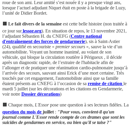
roue de son ami. Leur amitié s’est nouée il y a presque vingt ans,
lorsque l’actuel adjudant Niquet était en poste à la brigade de Luzy,
l’unité de Didier Bordet.
🟥 Le fait divers de la semaine
est cette belle histoire (non traitée à
ce jour sur
lessor.org
). En situation de repos, le 13 novembre 2021,
l’adjudant Sébastien H. du CNEFG (
Centre national
d'entraînement des forces de gendarmerie
), sis à Saint-Astier
(24), qualifié en secouriste «
premier secours
», sauve la vie d’un
automobiliste. Voyant un homme inanimé, au volant de son
véhicule, qui bloque la circulation routière à Périgueux , il décide
après un diagnostic rapide, de l’extraire de l'habitacle afin de
l’allonger et de pratiquer une réanimation cardio-pulmonaire jusqu’à
l’arrivée des secours, sauvant ainsi Erick d’une mort certaine. Très
touchés par cet engagement, l'automobiliste ainsi que sa famille
étaient présents au CNEFG à l’occasion de sa
remise de citation
le
mardi 5 juillet (sur les décorations et les citations en Gendarmerie,
voir notre
Dossier décorations
)
🟥
Chaque mois,
L'Essor
pose une question à ses lecteurs fidèles. La
question du mois de
juillet
:
"Pour vous, convient-il qu'un
journal comme L'Essor rende compte de ces drames que sont les
suicides de gendarmes en service, ou bien qu'il se taise ?"