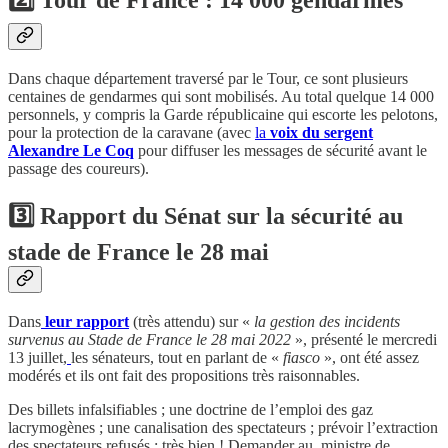
2️⃣ Tour de France : 14 000 gendarmes
Dans chaque département traversé par le Tour, ce sont plusieurs
centaines de gendarmes qui sont mobilisés. Au total quelque 14 000
personnels, y compris la Garde républicaine qui escorte les pelotons,
pour la protection de la caravane (avec
la
voix du sergent
Alexandre Le Coq
pour diffuser les messages de sécurité avant le
passage des coureurs).
3️⃣ Rapport du Sénat sur la sécurité au
stade de France le 28 mai
Dans
leur rapport
(très attendu) sur «
la gestion des incidents
survenus au Stade de France le 28 mai 2022
», présenté le mercredi
13 juillet,
les sénateurs, tout en parlant de «
fiasco
», ont été assez
modérés et ils ont fait des propositions très raisonnables.
Des billets infalsifiables ; une doctrine de l’emploi des gaz
lacrymogènes ; une canalisation des spectateurs ; prévoir l’extraction
des spectateurs refusés : très bien ! Demander au, ministre de