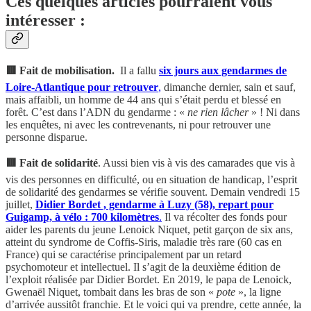
Ces quelques articles pourraient vous
intéresser :
🟥 Fait de mobilisation.
Il a fallu
six jours aux gendarmes de
Loire-Atlantique pour retrouver
,
dimanche dernier, sain et sauf,
mais affaibli, un homme de 44 ans qui s’était perdu et blessé en
forêt. C’est dans l’ADN du gendarme : «
ne rien lâcher
» ! Ni dans
les enquêtes, ni avec les contrevenants, ni pour retrouver une
personne disparue.
🟥 Fait de solidarité
. Aussi bien vis à vis des camarades que vis à
vis des personnes en difficulté, ou en situation de handicap, l’esprit
de solidarité des gendarmes se vérifie souvent. Demain vendredi 15
juillet,
Didier Bordet , gendarme à Luzy (58), repart pour
Guigamp, à vélo : 700 kilomètres
.
Il va récolter des fonds pour
aider les parents du jeune Lenoick Niquet, petit garçon de six ans,
atteint du syndrome de Coffis-Siris, maladie très rare (60 cas en
France) qui se caractérise principalement par un retard
psychomoteur et intellectuel. Il s’agit de la deuxième édition de
l’exploit réalisée par Didier Bordet. En 2019, le papa de Lenoick,
Gwenaël Niquet, tombait dans les bras de son «
pote
», la ligne
d’arrivée aussitôt franchie. Et le voici qui va prendre, cette année, la