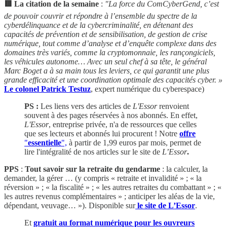
🟥 La citation de la semaine
:
"La force du ComCyberGend, c’est
de pouvoir couvrir et répondre à l’ensemble du spectre de la
cyberdélinquance et de la cybercriminalité, en détenant des
capacités de prévention et de sensibilisation, de gestion de crise
numérique, tout comme d’analyse et d’enquête complexe dans des
domaines très variés, comme la cryptomonnaie, les rançongiciels,
les véhicules autonome… Avec un seul chef à sa tête, le général
Marc Boget a à sa main tous les leviers, ce qui garantit une plus
grande efficacité et une coordination optimale des capacités cyber. »
Le colonel Patrick Testuz
, expert numérique du cyberespace)
PS :
Les liens vers des articles de
L'Essor
renvoient
souvent à des pages réservées à nos abonnés. En effet,
L'Essor
, entreprise privée, n'a de ressources que celles
que ses lecteurs et abonnés lui procurent ! Notre
offre
"
essentielle
",
à partir de 1,99 euros par mois, permet de
lire l'intégralité de nos articles sur le site de
L’Essor
.
PPS
:
Tout savoir sur la retraite du gendarme
: la calculer, la
demander, la gérer … (y compris « retraite et invalidité » ; « la
réversion » ; « la fiscalité » ; « les autres retraites du combattant » ; «
les autres revenus complémentaires » ; anticiper les aléas de la vie,
dépendant, veuvage… »). Disponible sur
le site de L’Essor
.
Et
gratuit au format numérique pour les ouvreurs