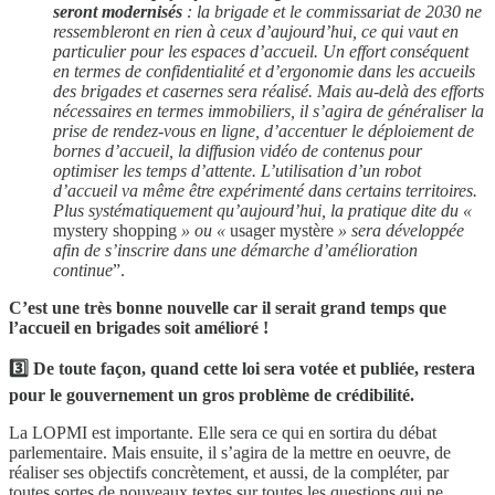
seront modernisés
: la brigade et le commissariat de 2030 ne
ressembleront en rien à ceux d’aujourd’hui, ce qui vaut en
particulier pour les espaces d’accueil. Un effort conséquent
en termes de confidentialité et d’ergonomie dans les accueils
des brigades et casernes sera réalisé. Mais au-delà des efforts
nécessaires en termes immobiliers, il s’agira de généraliser la
prise de rendez-vous en ligne, d’accentuer le déploiement de
bornes d’accueil, la diffusion vidéo de contenus pour
optimiser les temps d’attente. L’utilisation d’un robot
d’accueil va même être expérimenté dans certains territoires.
Plus systématiquement qu’aujourd’hui, la pratique dite du «
mystery shopping
» ou «
usager mystère
» sera développée
afin de s’inscrire dans une démarche d’amélioration
continue
”.
C’est une très bonne nouvelle car il serait grand temps que
l’accueil en brigades soit amélioré !
3️⃣ De toute façon, quand cette loi sera votée et publiée, restera
pour le gouvernement un gros problème de crédibilité.
La LOPMI est importante. Elle sera ce qui en sortira du débat
parlementaire. Mais ensuite, il s’agira de la mettre en oeuvre, de
réaliser ses objectifs concrètement, et aussi, de la compléter, par
toutes sortes de nouveaux textes sur toutes les questions qui ne