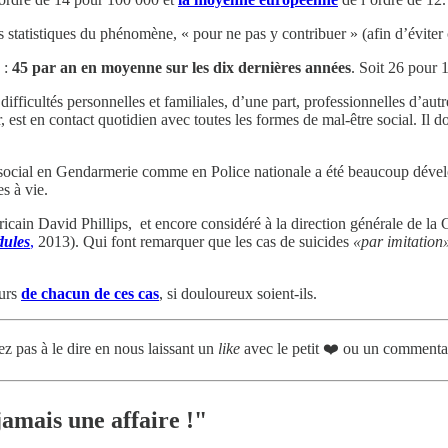
s statistiques du phénomène, « pour ne pas y contribuer » (afin d’éviter
 :
45 par an en moyenne sur les dix dernières années
. Soit 26 pour 
ifficultés personnelles et familiales, d’une part, professionnelles d’autr
 est en contact quotidien avec toutes les formes de mal-être social. Il 
cial en Gendarmerie comme en Police nationale a été beaucoup développ
es à vie.
icain David Phillips, et encore considéré à la direction générale de la 
dules
,
2013). Qui font remarquer que les cas de suicides
«par imitation
eurs
de chacun de ces cas
, si douloureux soient-ils.
z pas à le dire en nous laissant un
like
avec le petit ❤️ ou un commentai
jamais une affaire !"