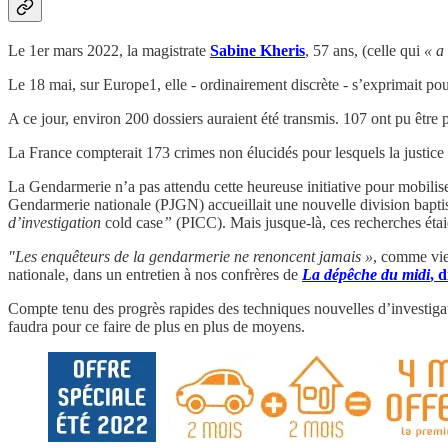
Le 1er mars 2022, la magistrate
Sabine Kheris
, 57 ans, (celle qui
« a
Le 18 mai, sur Europe1, elle - ordinairement discrète - s’exprimait
A ce jour, environ 200 dossiers auraient été transmis. 107 ont pu être p
La France compterait 173 crimes non élucidés pour lesquels la justice e
La Gendarmerie n’a pas attendu cette heureuse initiative pour mobiliser
Gendarmerie nationale (PJGN) accueillait une nouvelle division bapt
d’investigation
cold case
”
(PICC). Mais jusque-là, ces recherches étaie
"Les enquêteurs de la gendarmerie ne renoncent jamais »
, comme vie
nationale, dans un entretien à nos confrères de
La dépêche du midi
, 
Compte tenu des progrès rapides des techniques nouvelles d’investigatio
faudra pour ce faire de plus en plus de moyens.