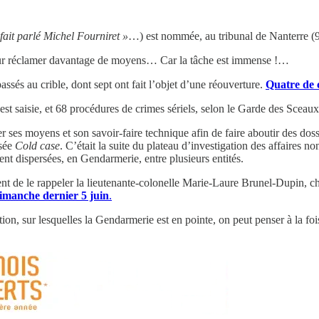
 fait parlé Michel Fourniret »
…) est nommée, au tribunal de Nanterre (92
 pour réclamer davantage de moyens… Car la tâche est immense !…
assés au crible, dont sept ont fait l’objet d’une réouverture.
Quatre de c
st saisie, et 68 procédures de crimes sériels, selon le Garde des Sceaux
 ses moyens et son savoir-faire technique afin de faire aboutir des doss
isée
Cold case
. C’était la suite du plateau d’investigation des affaire
nt dispersées, en Gendarmerie, entre plusieurs entités.
nt de le rappeler la lieutenante-colonelle Marie-Laure Brunel-Dupin, che
dimanche dernier 5 juin
.
n, sur lesquelles la Gendarmerie est en pointe, on peut penser à la fois, 