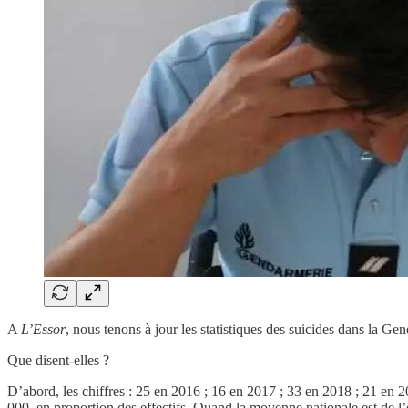
A
L’Essor
, nous tenons à jour les statistiques des suicides dans la Ge
Que disent-elles ?
D’abord, les chiffres : 25 en 2016 ; 16 en 2017 ; 33 en 2018 ; 21 en 2
000, en proportion des effectifs. Quand la moyenne nationale est de l